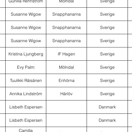
Gunilla Rehnström
Mölndal
Sverige
Susanne Wigow
Snapphanarna
Sverige
Susanne Wigow
Snapphanarna
Sverige
Susanne Wigow
Snapphanarna
Sverige
Kristina Ljungberg
IF Hagen
Sverige
Evy Palm
Mölndal
Sverige
Tuulikki Räisänen
Enhörna
Sverige
Annika Lindström
Härlöv
Sverige
Lisbeth Espersen
Danmark
Lisbeth Espersen
Danmark
Camilla