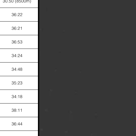
30.50 (8500m)
36:22
36:21
36:53
34:24
34:48
35:23
34:18
38:11
36:44