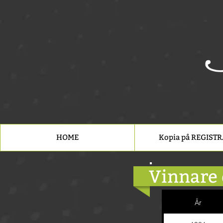
HOME
Kopia på REGIST
Vinnare
År