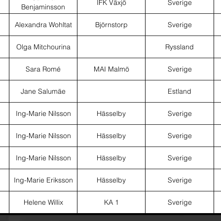
IFK Växjö
Sverige
Benjaminsson
Alexandra Wohltat
Björnstorp
Sverige
Olga Mitchourina
Ryssland
Sara Romé
MAI Malmö
Sverige
Jane Salumäe
Estland
Ing-Marie Nilsson
Hässelby
Sverige
Ing-Marie Nilsson
Hässelby
Sverige
Ing-Marie Nilsson
Hässelby
Sverige
Ing-Marie Eriksson
Hässelby
Sverige
Helene Willix
KA 1
Sverige