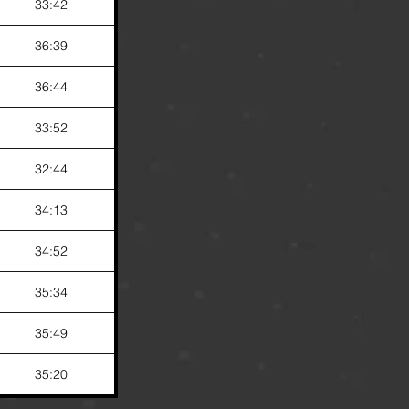
33:42
36:39
36:44
33:52
32:44
34:13
34:52
35:34
35:49
35:20