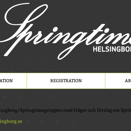
RATION
REGISTRATION
AB
singborg/Springtimegruppen med frågor och förslag om Spr
ingborg.se