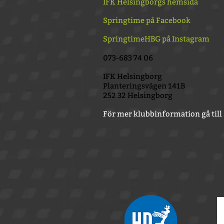
IFK Helsingborgs hemsida
Springtime på Facebook
SpringtimeHBG på Instagram
073-683 74 06
IFK Helsingborg
Planteringsvägen 141B
252 32 Helsingborg
För mer klubbinformation gå till