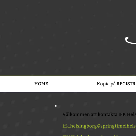
HOME
Kopia på REGIST
Välkommen att kontakta IFK Hel
ifk.helsingborg@springtimeihels