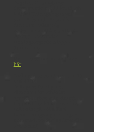
Dagblad, Helsingborgs
Citysamverkan, LSS Fritid och
kultur i Helsingborgs stad
samt Frösunda Personlig
Assistans hälsar dig
välkommen till årets Alla Kan
Springa lopp under
Helsingborgs stadslopp -
Springtime.
Mer info och anmälan finns
här
.
Tävlingsdag: Söndagen den 10
maj 2026.
Deltagare: För dig med
rörelsehinder och/eller
speciella behov (alla åldrar).
Loppets längd: 1 km - spring,
rulla eller gå - Alla Kan!
I anmälningsavgiften ingår
nummerlapp, Springtimetröja
och medalj.