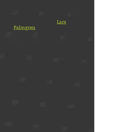
Frågor besvaras av
Lars
Palmgren