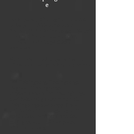
e
Tävlingsdag
: Söndag 10 maj 2026
Deltagare
: Födda
2016-2020
Startavgift
: 175 kr inklusive tröja och
medalj. Efteranmälan 200 kr.
Anmälan
:
Gör du på fliken
anmälan.
Nummerlapp och tröja hämtar du
Löplabbet. Datum och tider kommer
senare.
IFK Helsingborg, Helsingborgs
Dagblad, Helsingborgs
Citysamverkan och Helsingborgs
stad hälsar dig välkommen till
Helsingborgs stadslopp. Sista
ordinarie anmälningsdag är 19
april 2026. Därefter finns det
möjlighet att, i mån av plats,
efteranmäla sig.