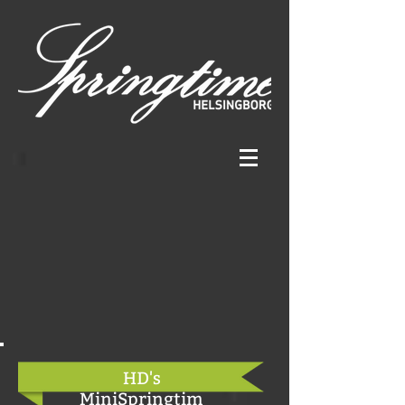
HD's
MiniSpringtim